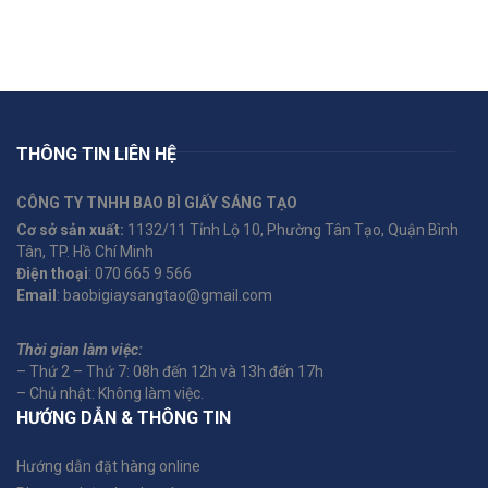
THÔNG TIN LIÊN HỆ
CÔNG TY TNHH BAO BÌ GIẤY SÁNG TẠO
Cơ sở sản xuất:
1132/11 Tỉnh Lộ 10, Phường Tân Tạo, Quận Bình
Tân, TP. Hồ Chí Minh
Điện thoại
: 070 665 9 566
Email
: baobigiaysangtao@gmail.com
Thời gian làm việc:
– Thứ 2 – Thứ 7: 08h đến 12h và 13h đến 17h
– Chủ nhật: Không làm việc.
HƯỚNG DẪN & THÔNG TIN
Hướng dẫn đặt hàng online