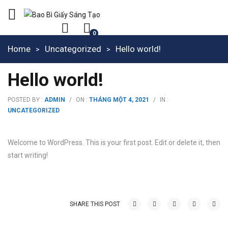
0
Home
Uncategorized
Hello world!
Hello world!
POSTED BY :
ADMIN
/
ON :
THÁNG MỘT 4, 2021
/
IN :
UNCATEGORIZED
Welcome to WordPress. This is your first post. Edit or delete it, then
start writing!
SHARE THIS POST