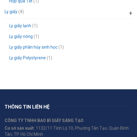
Hộp quà Tết
(1)
Ly giấy
(4)
Ly giấy lạnh
(1)
Ly giấy nóng
(1)
Ly giấy phân hủy sinh học
(1)
Ly giấy Polystyrene
(1)
THÔNG TIN LIÊN HỆ
CÔNG TY TNHH BAO BÌ GIẤY SÁNG TẠO
Cơ sở sản xuất:
1132/11 Tỉnh Lộ 10, Phường Tân Tạo, Quận Bình
Tân, TP. Hồ Chí Minh