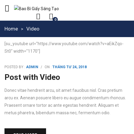
0
Home
Video
[su_youtube url="https://www.youtube.com/watch?v=aEikZqo-
St0" width="1170"]
POSTED BY :
ADMIN
/
ON :
THÁNG TƯ 24, 2018
Post with Video
Donec vitae hendrerit arcu, sit amet faucibus nisl. Cras pretium
arcu ex. Aenean posuere libero eu augue condimentum rhoncus.
Praesent ornare tortor ac ante egestas hendrerit. Aliquam et
metus pharetra, bibendum massa nec, fermentum odio.