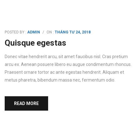
POSTED BY :
ADMIN
/
ON :
THÁNG TƯ 24, 2018
Quisque egestas
Donec vitae hendrerit arcu, sit amet faucibus nisl. Cras pretium
arcu ex. Aenean posuere libero eu augue condimentum rhoncus.
Praesent ornare tortor ac ante egestas hendrerit. Aliquam et
metus pharetra, bibendum massa nec, fermentum odio.
READ MORE