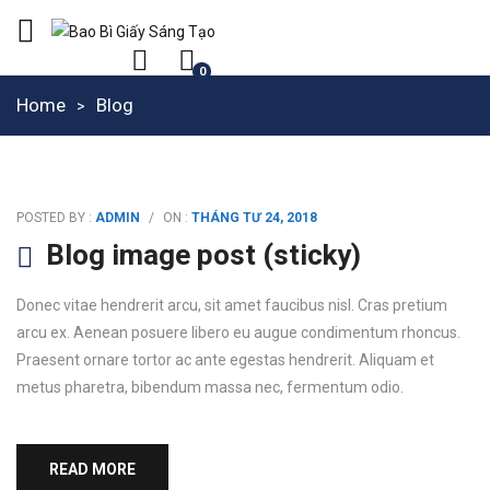
0
Home
Blog
POSTED BY :
ADMIN
/
ON :
THÁNG TƯ 24, 2018
Blog image post (sticky)
Donec vitae hendrerit arcu, sit amet faucibus nisl. Cras pretium
arcu ex. Aenean posuere libero eu augue condimentum rhoncus.
Praesent ornare tortor ac ante egestas hendrerit. Aliquam et
metus pharetra, bibendum massa nec, fermentum odio.
READ MORE