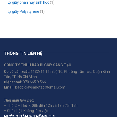
Ly giấy phân hủy sinh học
(1)
Ly giấy Polystyrene
(1)
THÔNG TIN LIÊN HỆ
CÔNG TY TNHH BAO BÌ GIẤY SÁNG TẠO
Cơ sở sản xuất:
1132/11 Tỉnh Lộ 10, Phường Tân Tạo, Quận Bình
Tân, TP. Hồ Chí Minh
Điện thoại
: 070 665 9 566
Email
: baobigiaysangtao@gmail.com
Thời gian làm việc:
– Thứ 2 – Thứ 7: 08h đến 12h và 13h đến 17h
– Chủ nhật: Không làm việc.
HƯỚNG DẪN & THÔNG TIN