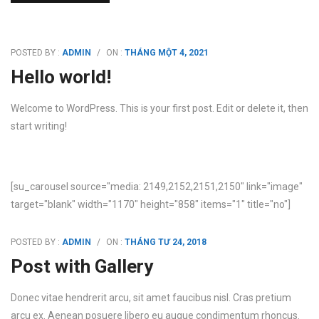
POSTED BY :
ADMIN
/
ON :
THÁNG MỘT 4, 2021
Hello world!
Welcome to WordPress. This is your first post. Edit or delete it, then
start writing!
[su_carousel source="media: 2149,2152,2151,2150" link="image"
target="blank" width="1170" height="858" items="1" title="no"]
POSTED BY :
ADMIN
/
ON :
THÁNG TƯ 24, 2018
Post with Gallery
Donec vitae hendrerit arcu, sit amet faucibus nisl. Cras pretium
arcu ex. Aenean posuere libero eu augue condimentum rhoncus.