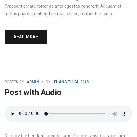
Praesent ornare tortor ac ante egestas hendrerit. Aliquam et
metus pharetra, bibendum massa nec, fermentum odio.
READ MORE
POSTED BY :
ADMIN
/
ON :
THÁNG TƯ 24, 2018
Post with Audio
Donec vitae hendrerit arcu, sit amet faucibus nisl. Cras pretium