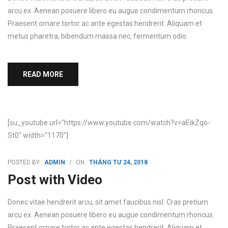
arcu ex. Aenean posuere libero eu augue condimentum rhoncus.
Praesent ornare tortor ac ante egestas hendrerit. Aliquam et
metus pharetra, bibendum massa nec, fermentum odio.
READ MORE
[su_youtube url="https://www.youtube.com/watch?v=aEikZqo-
St0" width="1170"]
POSTED BY :
ADMIN
/
ON :
THÁNG TƯ 24, 2018
Post with Video
Donec vitae hendrerit arcu, sit amet faucibus nisl. Cras pretium
arcu ex. Aenean posuere libero eu augue condimentum rhoncus.
Praesent ornare tortor ac ante egestas hendrerit. Aliquam et