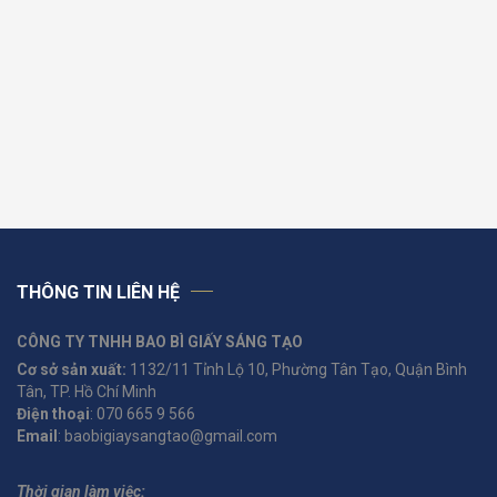
THÔNG TIN LIÊN HỆ
CÔNG TY TNHH BAO BÌ GIẤY SÁNG TẠO
Cơ sở sản xuất:
1132/11 Tỉnh Lộ 10, Phường Tân Tạo, Quận Bình
Tân, TP. Hồ Chí Minh
Điện thoại
: 070 665 9 566
Email
: baobigiaysangtao@gmail.com
Thời gian làm việc: