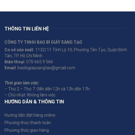
THÔNG TIN LIÊN HỆ
CÔNG TY TNHH BAO BÌ GIẤY SÁNG TẠO
Cơ sở sản xuất:
1132/11 Tỉnh Lộ 10, Phường Tân Tạo, Quận Bình
Tân, TP. Hồ Chí Minh
Điện thoại
: 070 665 9 566
Email
: baobigiaysangtao@gmail.com
Thời gian làm việc:
– Thứ 2 – Thứ 7: 08h đến 12h và 13h đến 17h
– Chủ nhật: Không làm việc.
HƯỚNG DẪN & THÔNG TIN
Hướng dẫn đặt hàng online
Phương thức thanh toán
Phương thức giao hàng