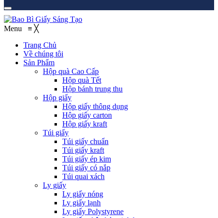
Menu
≡
╳
Trang Chủ
Về chúng tôi
Sản Phẩm
Hộp quà Cao Cấp
Hộp quà Tết
Hộp bánh trung thu
Hộp giấy
Hộp giấy thông dụng
Hộp giấy carton
Hộp giấy kraft
Túi giấy
Túi giấy chuẩn
Túi giấy kraft
Túi giấy ép kim
Túi giấy có nắp
Túi quai xách
Ly giấy
Ly giấy nóng
Ly giấy lạnh
Ly giấy Polystyrene