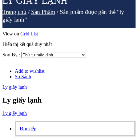
LY GIẤY LẠNH
Trang chủ
/
Sản Phẩm
/
Sản phẩm được gắn thẻ “ly
giấy lạnh”
View on
Grid
List
Hiển thị kết quả duy nhất
Sort By :
Add to wishlist
So Sánh
Ly giấy lạnh
Ly giấy lạnh
Ly giấy lạnh
Đọc tiếp