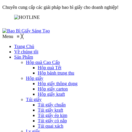
Chuyên cung cấp các giải pháp bao bì giấy cho doanh nghiệp!
Menu
≡
╳
Trang Chủ
Về chúng tôi
Sản Phẩm
Hộp quà Cao Cấp
Hộp quà Tết
Hộp bánh trung thu
Hộp giấy
Hộp giấy thông dụng
Hộp giấy carton
Hộp giấy kraft
Túi giấy
Túi giấy chuẩn
Túi giấy kraft
Túi giấy ép kim
Túi giấy có nắp
Túi quai xách
Ly giấy