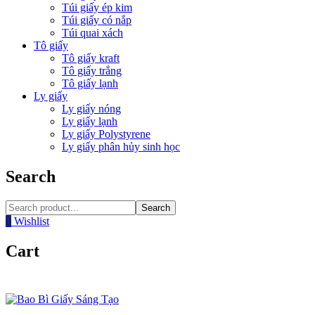
Túi giấy ép kim
Túi giấy có nắp
Túi quai xách
Tô giấy
Tô giấy kraft
Tô giấy trắng
Tô giấy lạnh
Ly giấy
Ly giấy nóng
Ly giấy lạnh
Ly giấy Polystyrene
Ly giấy phân hủy sinh học
Search
Search
0
Wishlist
Cart