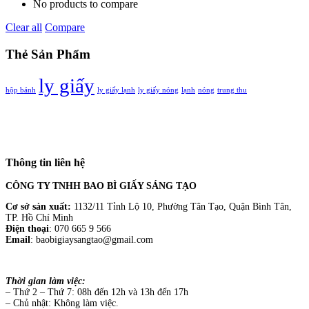
No products to compare
Clear all
Compare
Thẻ Sản Phẩm
ly giấy
hộp bánh
ly giấy lạnh
ly giấy nóng
lạnh
nóng
trung thu
Thông tin liên hệ
CÔNG TY TNHH BAO BÌ GIẤY SÁNG TẠO
Cơ sở sản xuất:
1132/11 Tỉnh Lộ 10, Phường Tân Tạo, Quận Bình Tân,
TP. Hồ Chí Minh
Điện thoại
: 070 665 9 566
Email
: baobigiaysangtao@gmail.com
Thời gian làm việc:
– Thứ 2 – Thứ 7: 08h đến 12h và 13h đến 17h
– Chủ nhật: Không làm việc.