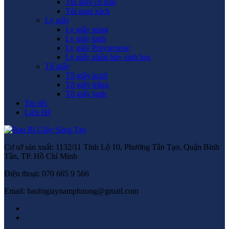
Túi giấy có nắp
Túi quai xách
Ly giấy
Ly giấy nóng
Ly giấy lạnh
Ly giấy Polystyrene
Ly giấy phân hủy sinh học
Tô giấy
Tô giấy kraft
Tô giấy trắng
Tô giấy lạnh
Tin tức
Liên Hệ
Cơ sở sản xuất: 1132/11 Tỉnh Lộ 10, Phường Tân Tạo, Quận Bình
Tân, TP. Hồ Chí Minh
Điện thoại: 070 665 9 566
Email: baobigiaynamphuong@gmail.com