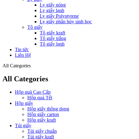
Ly giấy nóng
Ly giấy lạnh
Ly giấy Polystyrene
Ly giấy phân hủy sinh học
Tô giấy
Tô giấy kraft
Tô giấy trắng
Tô giấy lạnh
Tin tức
Liên Hệ
All Categories
All Categories
Hộp quà Cao Cấp
Hộp quà Tết
Hộp giấy
Hộp giấy thông dụng
Hộp giấy carton
Hộp giấy kraft
Túi giấy
Túi giấy chuẩn
Túi giấy kraft