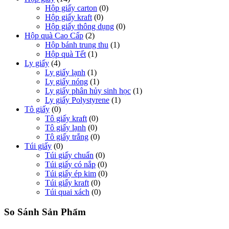
Hộp giấy carton
(0)
Hộp giấy kraft
(0)
Hộp giấy thông dụng
(0)
Hộp quà Cao Cấp
(2)
Hộp bánh trung thu
(1)
Hộp quà Tết
(1)
Ly giấy
(4)
Ly giấy lạnh
(1)
Ly giấy nóng
(1)
Ly giấy phân hủy sinh học
(1)
Ly giấy Polystyrene
(1)
Tô giấy
(0)
Tô giấy kraft
(0)
Tô giấy lạnh
(0)
Tô giấy trắng
(0)
Túi giấy
(0)
Túi giấy chuẩn
(0)
Túi giấy có nắp
(0)
Túi giấy ép kim
(0)
Túi giấy kraft
(0)
Túi quai xách
(0)
So Sánh Sản Phẩm