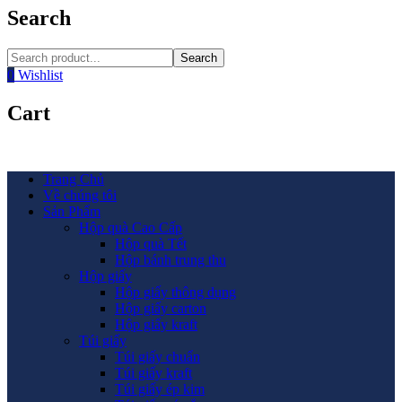
Search
Search
0
Wishlist
Cart
Trang Chủ
Về chúng tôi
Sản Phẩm
Hộp quà Cao Cấp
Hộp quà Tết
Hộp bánh trung thu
Hộp giấy
Hộp giấy thông dụng
Hộp giấy carton
Hộp giấy kraft
Túi giấy
Túi giấy chuẩn
Túi giấy kraft
Túi giấy ép kim