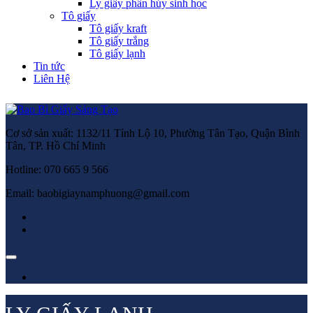
Ly giấy phân hủy sinh học
Tô giấy
Tô giấy kraft
Tô giấy trắng
Tô giấy lạnh
Tin tức
Liên Hệ
Cơ sở sản xuất: 1132/11 Tỉnh Lộ 10, Phường Tân Tạo, Quận Bình
Tân, TP. Hồ Chí Minh
Hotline: 070 665 9 566
Email: baobigiaynamphuong@gmail.com